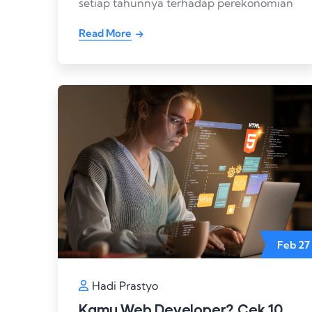
setiap tahunnya terhadap perekonomian
Read More
Feb
27
Hadi Prastyo
Kamu Web Developer? Cek 10