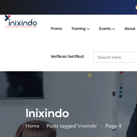
Promo
Training
Events
About
Search
Verifikasi Sertifikat
for:
Inixindo
Home
Posts tagged"inixindo"
Page 4