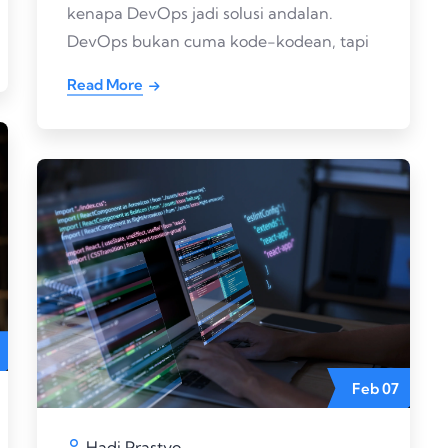
kenapa DevOps jadi solusi andalan.
DevOps bukan cuma kode-kodean, tapi
Read More
Feb
07
Hadi Prastyo