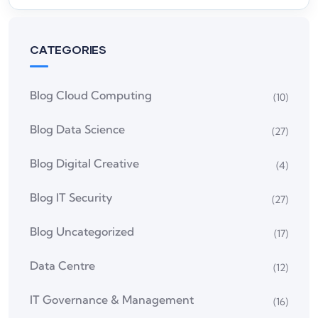
CATEGORIES
Blog Cloud Computing
(10)
Blog Data Science
(27)
Blog Digital Creative
(4)
Blog IT Security
(27)
Blog Uncategorized
(17)
Data Centre
(12)
IT Governance & Management
(16)