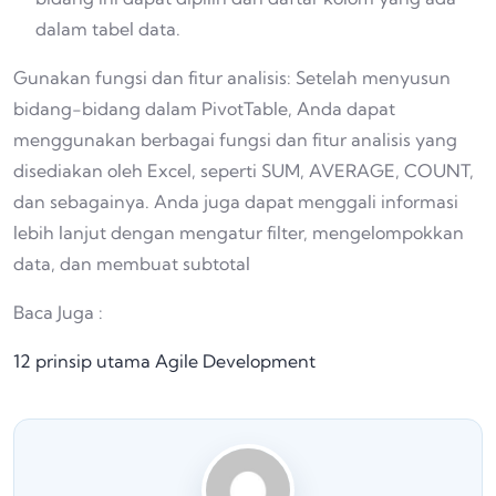
dalam tabel data.
Gunakan fungsi dan fitur analisis: Setelah menyusun
bidang-bidang dalam PivotTable, Anda dapat
menggunakan berbagai fungsi dan fitur analisis yang
disediakan oleh Excel, seperti SUM, AVERAGE, COUNT,
dan sebagainya. Anda juga dapat menggali informasi
lebih lanjut dengan mengatur filter, mengelompokkan
data, dan membuat subtotal
Baca Juga :
12 prinsip utama Agile Development