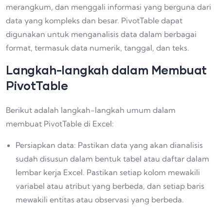
merangkum, dan menggali informasi yang berguna dari
data yang kompleks dan besar. PivotTable dapat
digunakan untuk menganalisis data dalam berbagai
format, termasuk data numerik, tanggal, dan teks.
Langkah-langkah dalam Membuat
PivotTable
Berikut adalah langkah-langkah umum dalam
membuat PivotTable di Excel:
Persiapkan data: Pastikan data yang akan dianalisis
sudah disusun dalam bentuk tabel atau daftar dalam
lembar kerja Excel. Pastikan setiap kolom mewakili
variabel atau atribut yang berbeda, dan setiap baris
mewakili entitas atau observasi yang berbeda.