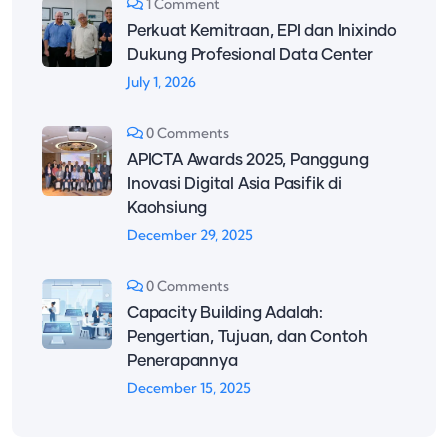
1 Comment
Perkuat Kemitraan, EPI dan Inixindo
Dukung Profesional Data Center
July 1, 2026
0 Comments
APICTA Awards 2025, Panggung
Inovasi Digital Asia Pasifik di
Kaohsiung
December 29, 2025
0 Comments
Capacity Building Adalah:
Pengertian, Tujuan, dan Contoh
Penerapannya
December 15, 2025