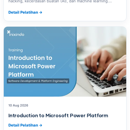
hacking, kecerdasan buatan (AI), dan machine learning.…
Detail Pelatihan
→
10 Aug 2026
Introduction to Microsoft Power Platform
Detail Pelatihan
→