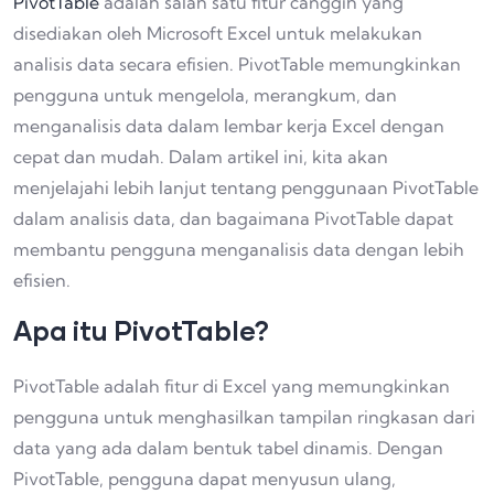
PivotTable
adalah salah satu fitur canggih yang
disediakan oleh Microsoft Excel untuk melakukan
analisis data secara efisien. PivotTable memungkinkan
pengguna untuk mengelola, merangkum, dan
menganalisis data dalam lembar kerja Excel dengan
cepat dan mudah. Dalam artikel ini, kita akan
menjelajahi lebih lanjut tentang penggunaan PivotTable
dalam analisis data, dan bagaimana PivotTable dapat
membantu pengguna menganalisis data dengan lebih
efisien.
Apa itu PivotTable?
PivotTable adalah fitur di Excel yang memungkinkan
pengguna untuk menghasilkan tampilan ringkasan dari
data yang ada dalam bentuk tabel dinamis. Dengan
PivotTable, pengguna dapat menyusun ulang,