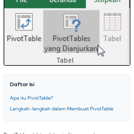
Daftar Isi
Apa itu PivotTable?
Langkah-langkah dalam Membuat PivotTable