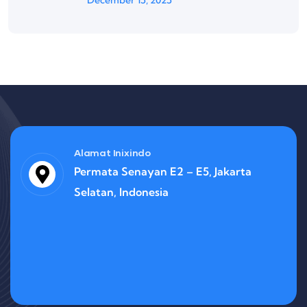
Alamat Inixindo
Permata Senayan E2 – E5, Jakarta
Selatan, Indonesia