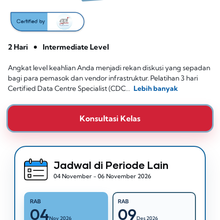
2 Hari
Intermediate Level
Angkat level keahlian Anda menjadi rekan diskusi yang sepadan
bagi para pemasok dan vendor infrastruktur. Pelatihan 3 hari
Certified Data Centre Specialist (CDC…
Lebih banyak
Konsultasi Kelas
Jadwal di Periode Lain
04 November - 06 November 2026
RAB
RAB
04
09
Nov 2026
Des 2026