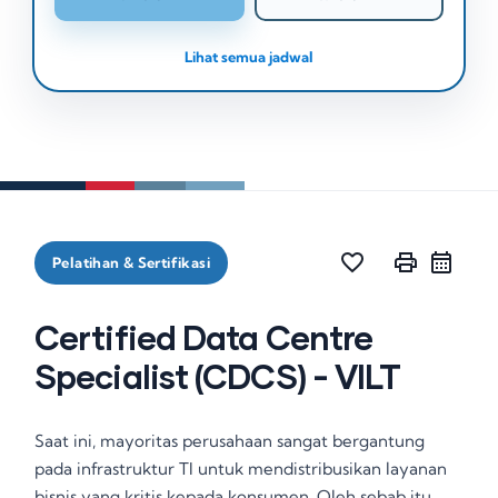
Lihat semua jadwal
favorite_border
print
Pelatihan & Sertifikasi
Certified Data Centre
Specialist (CDCS) - VILT
Saat ini, mayoritas perusahaan sangat bergantung
pada infrastruktur TI untuk mendistribusikan layanan
bisnis yang kritis kepada konsumen
. Oleh sebab itu,