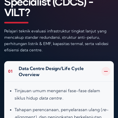
Specialist (CDCS) -
VILT?
Pelajari teknik evaluasi infrastruktur tingkat lanjut yang
mencakup standar redundansi, struktur anti-peluru,
perhitungan listrik & EMF, kapasitas termal, serta validasi
efisiensi data centre.
Data Centre Design/Life Cycle
01
Overview
Tinjauan umum mengenai fase-fase dalam
siklus hidup
data centre
.
Tahapan perencanaan, penyelarasan ulang (
re-
alignment
), dan peningkatan berkelanjutan