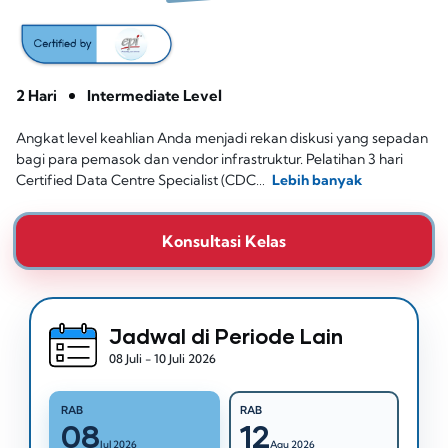
2 Hari
Intermediate Level
Angkat level keahlian Anda menjadi rekan diskusi yang sepadan
bagi para pemasok dan vendor infrastruktur. Pelatihan 3 hari
Certified Data Centre Specialist (CDC…
Lebih banyak
Konsultasi Kelas
Jadwal di Periode Lain
08 Juli - 10 Juli 2026
RAB
RAB
08
12
Jul 2026
Agu 2026