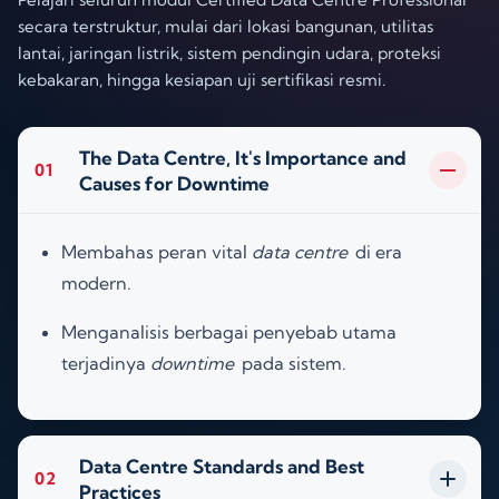
secara terstruktur, mulai dari lokasi bangunan, utilitas
lantai, jaringan listrik, sistem pendingin udara, proteksi
kebakaran, hingga kesiapan uji sertifikasi resmi.
The Data Centre, It's Importance and
01
Causes for Downtime
Membahas peran vital
data centre
di era
modern
.
Menganalisis berbagai penyebab utama
terjadinya
downtime
pada sistem
.
Data Centre Standards and Best
02
Practices