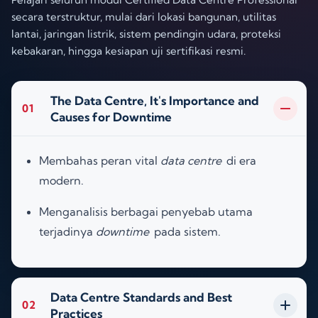
secara terstruktur, mulai dari lokasi bangunan, utilitas
lantai, jaringan listrik, sistem pendingin udara, proteksi
kebakaran, hingga kesiapan uji sertifikasi resmi.
The Data Centre, It's Importance and
01
Causes for Downtime
Membahas peran vital
data centre
di era
modern
.
Menganalisis berbagai penyebab utama
terjadinya
downtime
pada sistem
.
Data Centre Standards and Best
02
Practices