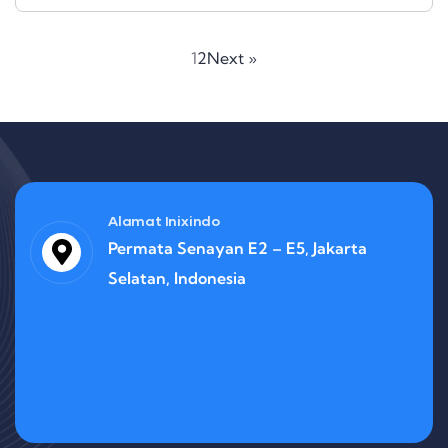
1
2
Next »
Alamat Inixindo
Permata Senayan E2 – E5, Jakarta
Selatan, Indonesia