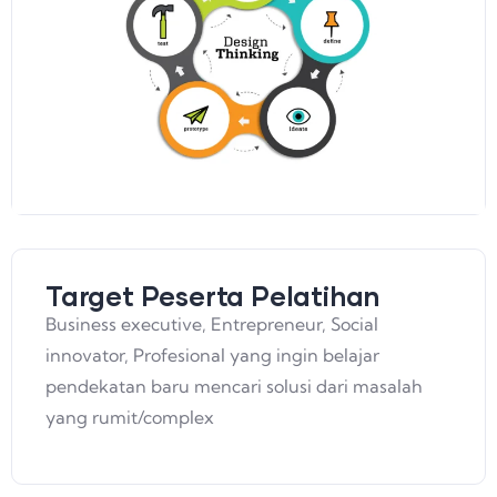
Target Peserta Pelatihan
Aisyah Ami Wardhani
Design Thinking For Business Inovation
Business executive, Entrepreneur, Social
innovator, Profesional yang ingin belajar
pendekatan baru mencari solusi dari masalah
yang rumit/complex