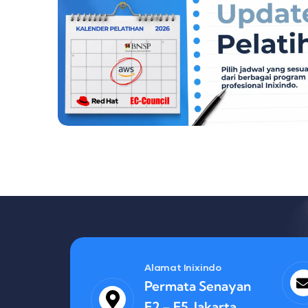
Alamat Inixindo
Permata Senayan
E2 – E5, Jakarta