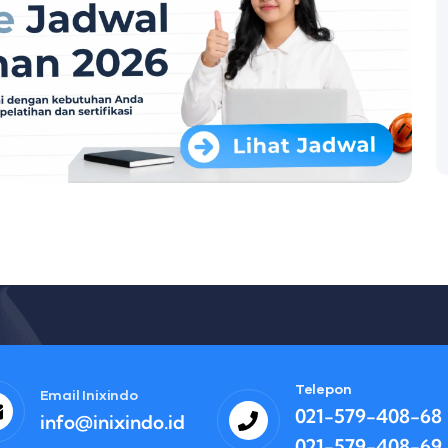
Telepon
Email Inixindo
021-579-408-68
info@inixindo.id
021-579-408-69