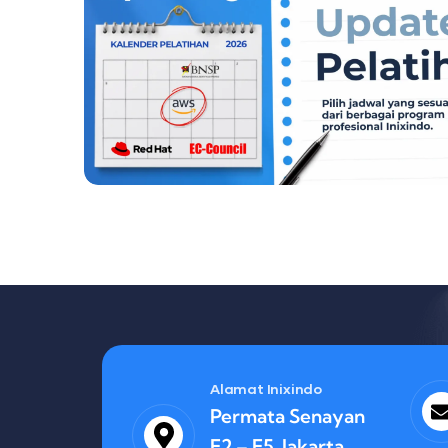
Alamat Inixindo
Permata Senayan
E2 – E5, Jakarta