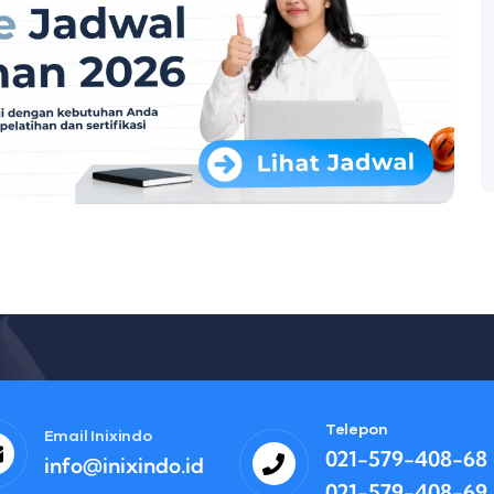
Telepon
Email Inixindo
021-579-408-68
info@inixindo.id
021-579-408-69