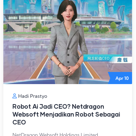
Apr
10
Hadi Prastyo
Robot Ai Jadi CEO? Netdragon
Websoft Menjadikan Robot Sebagai
CEO
NetDragon Websoft Holdings Limited