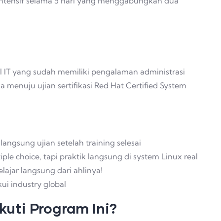
intensif selama 5 hari yang menggabungkan dua
l IT yang sudah memiliki pengalaman administrasi
menuju ujian sertifikasi Red Hat Certified System
angsung ujian setelah training selesai
e choice, tapi praktik langsung di system Linux real
elajar langsung dari ahlinya!
kui industry global
uti Program Ini?