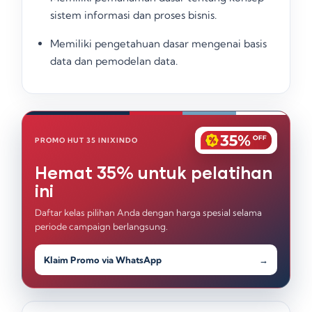
sistem informasi dan proses bisnis
.
Memiliki pengetahuan dasar mengenai basis
data dan pemodelan data
.
PROMO HUT 35 INIXINDO
Hemat 35% untuk pelatihan
ini
Daftar kelas pilihan Anda dengan harga spesial selama
periode campaign berlangsung.
Klaim Promo via WhatsApp
→