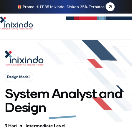
Promo HUT 35 Inixindo: Diskon 35% Terbatas!
Design Model
System Analyst and
Design
3 Hari
Intermediate Level