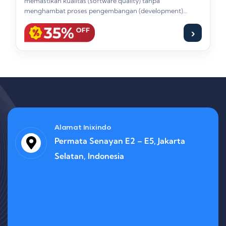
memastikan kualitas (software quality) tanpa
menghambat proses pengembangan (development)
adalah tantangan utama. Pelatihan…
›
Alamat Inixindo
Permata Senayan E2 – E5, Jakarta
Selatan, Indonesia