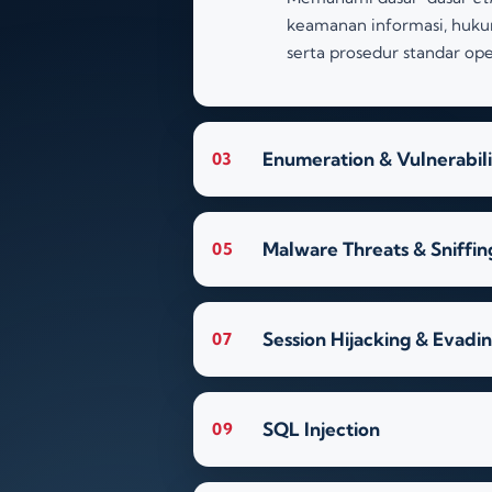
keamanan informasi, huk
serta prosedur standar ope
Enumeration & Vulnerabili
03
Malware Threats & Sniffin
05
Session Hijacking & Evadi
07
SQL Injection
09