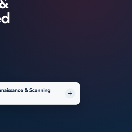
 &
ed
nnaissance & Scanning