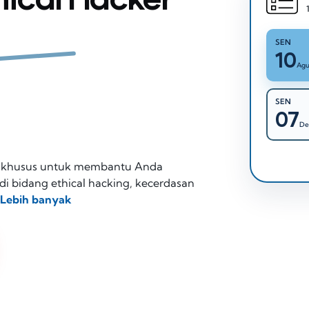
SEN
10
Agu
SEN
07
De
n khusus untuk membantu Anda
 bidang ethical hacking, kecerdasan
Lebih banyak