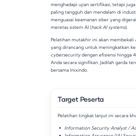
menghadapi ujian sertifikasi, tetapi 
paling tangguh dan mendalam di indust
menguasai keamanan siber yang digerakka
meretas sistem AI (
hack AI systems
)
.
Pelatihan mutakhir ini akan membekali 
yang dirancang untuk meningkatkan k
cybersecurity
dengan efisiensi hingga 4
Anda secara signifikan
. Jadilah garda t
bersama Inixindo.
Target Peserta
Pelatihan tingkat lanjut ini secara kh
Information Security Analyst / A
Information Assurance (IA) Securi