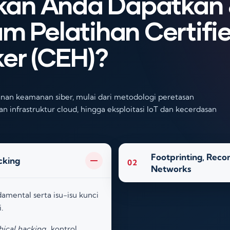
kan Anda Dapatkan
am Pelatihan Certifi
ker (CEH)?
nan keamanan siber, mulai dari metodologi peretasan
an infrastruktur cloud, hingga eksploitasi IoT dan kecerdasan
Footprinting, Reco
cking
02
Networks
amental serta isu-isu kunci
i
.
hical hacking
, kontrol