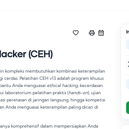
I
favorite_border
print
Hacker (CEH)
in kompleks membutuhkan kombinasi keterampilan
i cerdas. Pelatihan CEH v13 adalah program khusus
mbantu Anda menguasai
ethical hacking
, kecerdasan
lui laboratorium pelatihan praktis (
hands-on
), ujian
asi peretasan di jaringan langsung, hingga kompetisi
an Anda menguasai keterampilan paling dicari di
 hanya komprehensif dalam mempersiapkan Anda