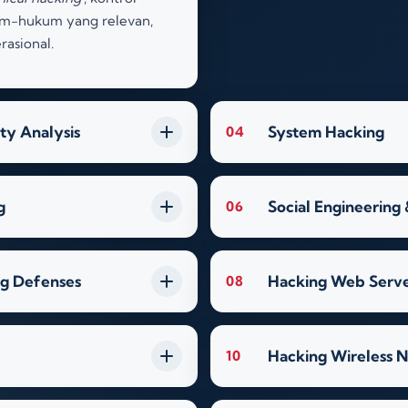
um-hukum yang relevan,
rasional
.
ty Analysis
System Hacking
04
g
Social Engineering
06
ng Defenses
Hacking Web Serve
08
Hacking Wireless 
10