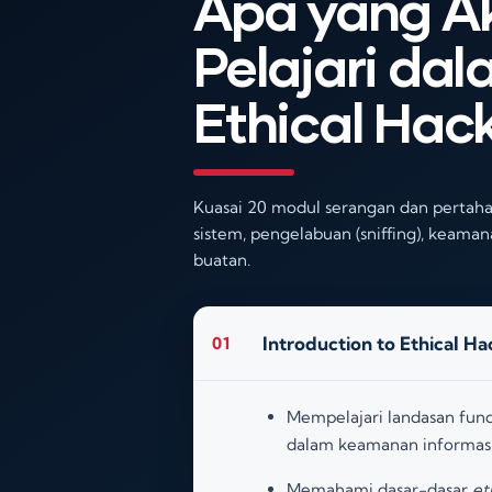
Apa yang A
Pelajari dal
Ethical Hac
Kuasai 20 modul serangan dan pertaha
sistem, pengelabuan (sniffing), keaman
buatan.
Introduction to Ethical Ha
01
Mempelajari landasan fund
dalam keamanan informas
Memahami dasar-dasar
et