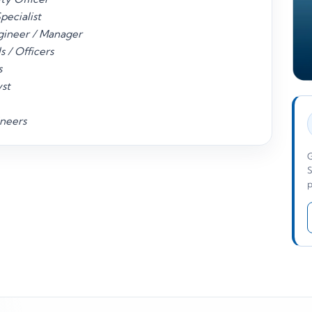
pecialist
gineer / Manager
s / Officers
s
yst
neers
G
S
p