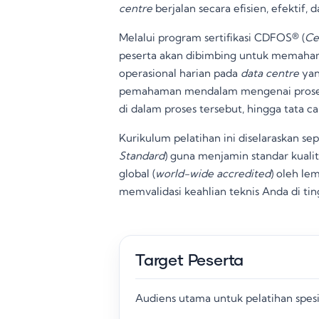
centre
berjalan secara efisien, efektif,
Melalui program sertifikasi CDFOS® (
Ce
peserta akan dibimbing untuk memaham
operasional harian pada
data centre
yan
pemahaman mendalam mengenai proses a
di dalam proses tersebut, hingga tata 
Kurikulum pelatihan ini diselaraskan 
Standard
) guna menjamin standar kualit
global (
world-wide accredited
) oleh le
memvalidasi keahlian teknis Anda di tin
Target Peserta
Audiens utama untuk pelatihan spesia