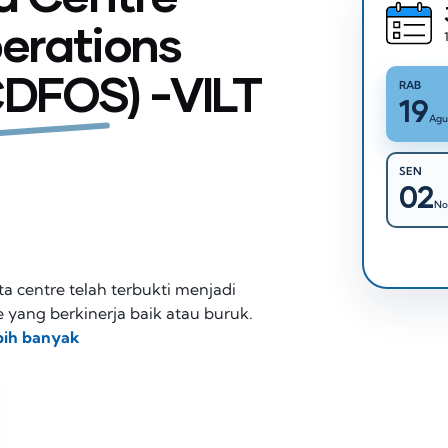
perations
CDFOS) -VILT
RAB
19
Agu
SEN
02
No
ta centre telah terbukti menjadi
yang berkinerja baik atau buruk.
bih banyak