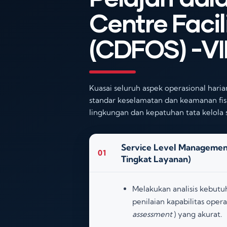
Centre Facil
(CDFOS) -VI
Kuasai seluruh aspek operasional hari
standar keselamatan dan keamanan fisik
lingkungan dan kepatuhan tata kelola 
Service Level Manageme
01
Tingkat Layanan)
Melakukan analisis kebutu
penilaian kapabilitas opera
assessment
) yang akurat
.