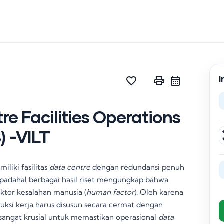
I
favorite_border
print
re Facilities Operations
) -VILT
liki fasilitas
data centre
dengan redundansi penuh
padahal berbagai hasil riset mengungkap bahwa
ktor kesalahan manusia (
human factor
)
. Oleh karena
struksi kerja harus disusun secara cermat dengan
i sangat krusial untuk memastikan operasional
data