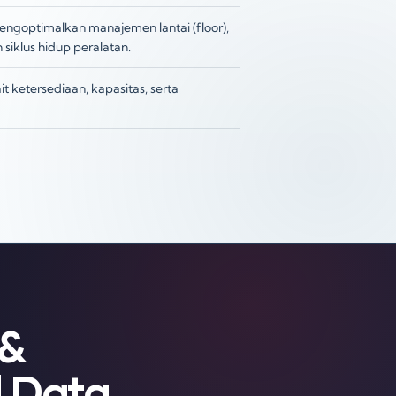
ngoptimalkan manajemen lantai (floor),
iklus hidup peralatan.
 ketersediaan, kapasitas, serta
 &
d Data