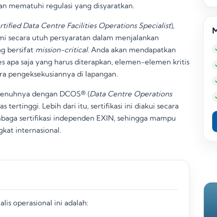
 dan mematuhi regulasi yang disyaratkan
.
rtified Data Centre Facilities Operations Specialist
),
M
i secara utuh persyaratan dalam menjalankan
g bersifat
mission-critical
. Anda akan mendapatkan
pa saja yang harus diterapkan, elemen-elemen kritis
cara pengeksekusiannya di lapangan
.
sepenuhnya dengan DCOS® (
Data Centre Operations
as tertinggi
. Lebih dari itu, sertifikasi ini diakui secara
mbaga sertifikasi independen EXIN, sehingga mampu
gkat internasional
.
lis operasional ini adalah: