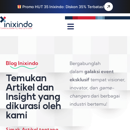
Promo HUT 35 Inixindo: Diskon 35% Terbatas!
Blog Inixindo
Bergabunglah
dalam
galaksi event
Temukan
eksklusif
tempat visioner,
Artikel dan
inovator, dan
game-
Insight yang
changers
dari berbagai
dikurasi oleh
industri bertemu!
kami
Simak Artikel tentang