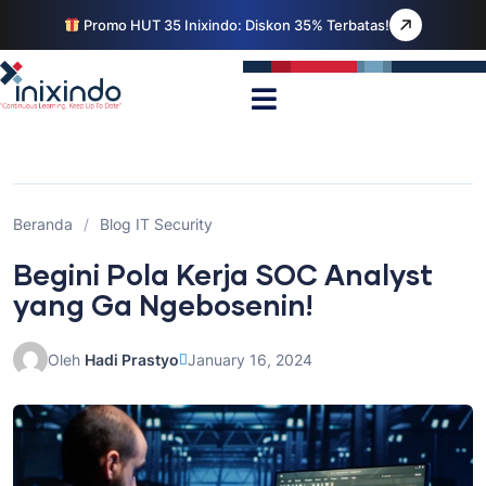
Promo HUT 35 Inixindo: Diskon 35% Terbatas!
Beranda
/
Blog IT Security
Begini Pola Kerja SOC Analyst
yang Ga Ngebosenin!
Oleh
Hadi Prastyo
January 16, 2024