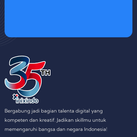
Alamat Inixindo
Permata Senayan E2 – E5, Jakarta
Selatan, Indonesia