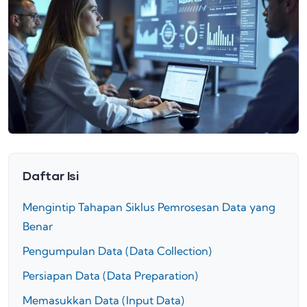
Daftar Isi
Mengintip Tahapan Siklus Pemrosesan Data yang
Benar
Pengumpulan Data (Data Collection)
Persiapan Data (Data Preparation)
Memasukkan Data (Input Data)