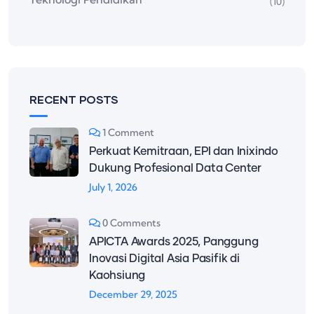
Sertifikasi
(2)
Software Development
(22)
Teknologi
(63)
Teknologi Pendidikan
(10)
RECENT POSTS
1 Comment
Perkuat Kemitraan, EPI dan Inixindo
Dukung Profesional Data Center
July 1, 2026