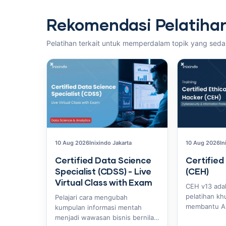
Rekomendasi Pelatiha
Pelatihan terkait untuk memperdalam topik yang sed
10 Aug 2026
Inixindo Jakarta
10 Aug 2026
In
Certified Data Science
Certified
Specialist (CDSS) - Live
(CEH)
Virtual Class with Exam
CEH v13 ada
pelatihan kh
Pelajari cara mengubah
membantu A
kumpulan informasi mentah
keahlian men
menjadi wawasan bisnis bernilai