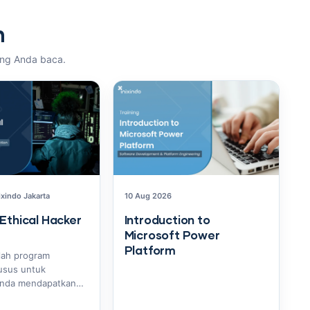
n
ang Anda baca.
ixindo Jakarta
10 Aug 2026
 Ethical Hacker
Introduction to
Microsoft Power
Platform
lah program
usus untuk
nda mendapatkan
dalam di bidang