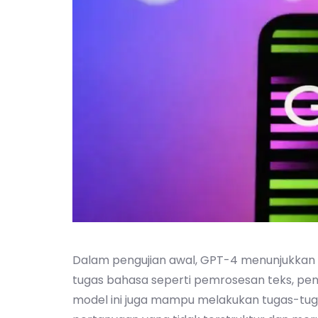
Dalam pengujian awal, GPT-4 menunjukka
tugas bahasa seperti pemrosesan teks, pen
model ini juga mampu melakukan tugas-tug