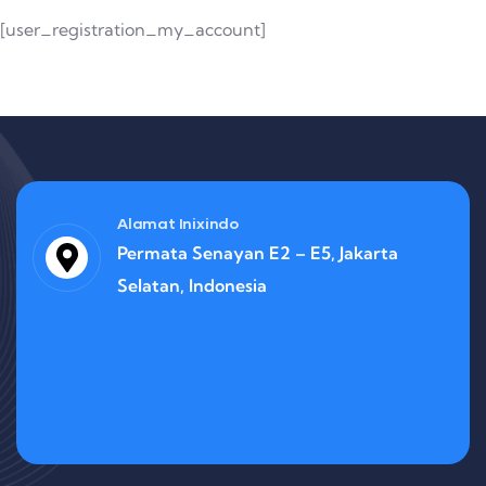
[user_registration_my_account]
Alamat Inixindo
Permata Senayan E2 – E5, Jakarta
Selatan, Indonesia