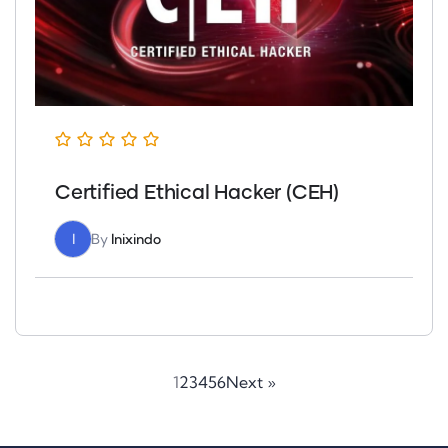
Certified Ethical Hacker (CEH)
I
By
Inixindo
1
2
3
4
5
6
Next »