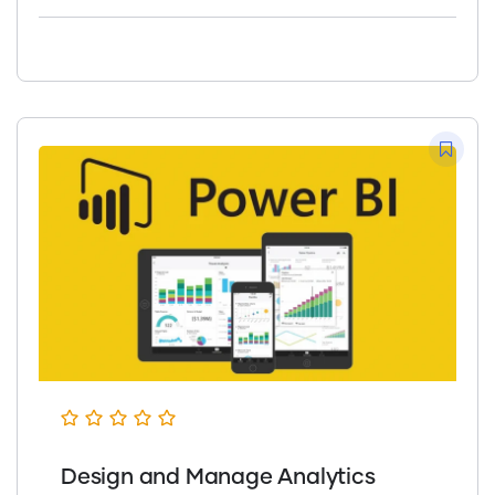
Design and Manage Analytics