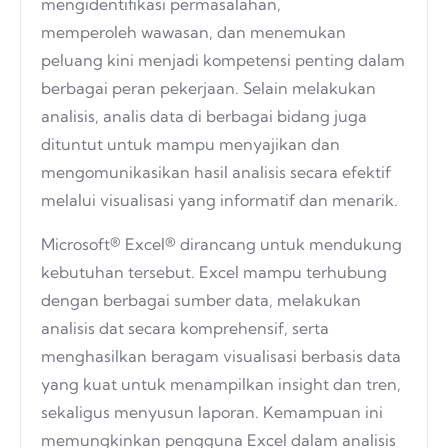
mengidentifikasi permasalahan,
memperoleh wawasan, dan menemukan
peluang kini menjadi kompetensi penting dalam
berbagai peran pekerjaan. Selain melakukan
analisis, analis data di berbagai bidang juga
dituntut untuk mampu menyajikan dan
mengomunikasikan hasil analisis secara efektif
melalui visualisasi yang informatif dan menarik.
Microsoft® Excel® dirancang untuk mendukung
kebutuhan tersebut. Excel mampu terhubung
dengan berbagai sumber data, melakukan
analisis dat secara komprehensif, serta
menghasilkan beragam visualisasi berbasis data
yang kuat untuk menampilkan insight dan tren,
sekaligus menyusun laporan. Kemampuan ini
memungkinkan pengguna Excel dalam analisis