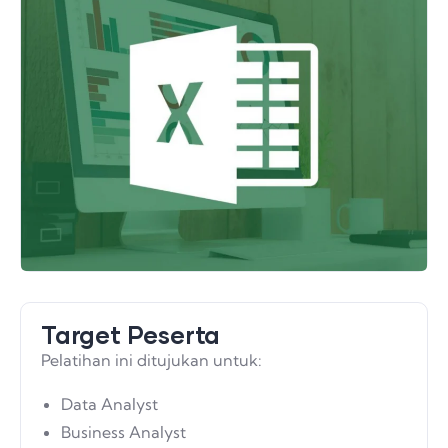
Target Peserta
Pelatihan ini ditujukan untuk:
Data Analyst
Business Analyst