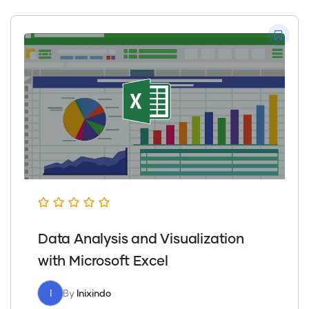
Data Analysis and Visualization
with Microsoft Excel
I
By
Inixindo