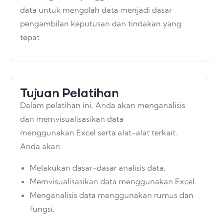
data untuk mengolah data menjadi dasar
pengambilan keputusan dan tindakan yang
tepat
Tujuan Pelatihan
Dalam pelatihan ini, Anda akan menganalisis
dan memvisualisasikan data
menggunakan Excel serta alat-alat terkait.
Anda akan:
Melakukan dasar-dasar analisis data.
Memvisualisasikan data menggunakan Excel.
Menganalisis data menggunakan rumus dan
fungsi.