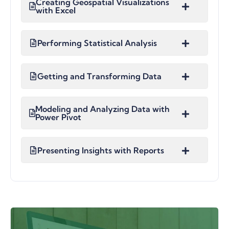
Creating Geospatial Visualizations
with Excel
Performing Statistical Analysis
Getting and Transforming Data
Modeling and Analyzing Data with
Power Pivot
Presenting Insights with Reports