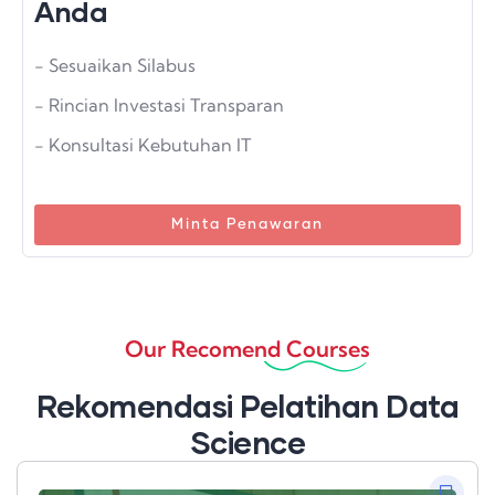
Anda
- Sesuaikan Silabus
- Rincian Investasi Transparan
- Konsultasi Kebutuhan IT
Minta Penawaran
Our Recomend Courses
Rekomendasi Pelatihan Data
Science