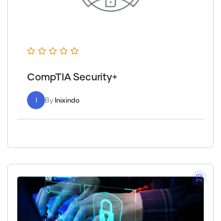
CompTIA Security+
I
By
Inixindo