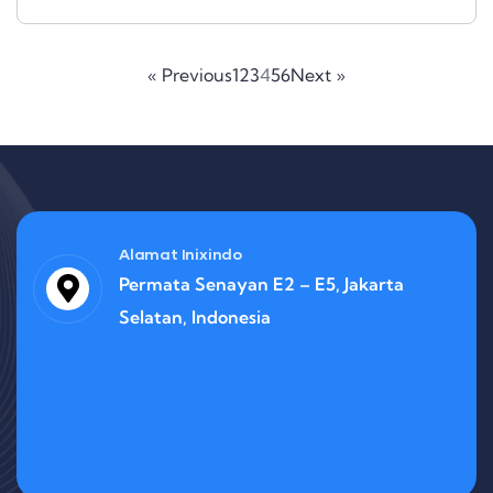
« Previous
1
2
3
4
5
6
Next »
Alamat Inixindo
Permata Senayan E2 – E5, Jakarta
Selatan, Indonesia