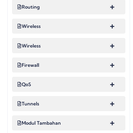
Routing
Wireless
Wireless
Firewall
QoS
Tunnels
Modul Tambahan