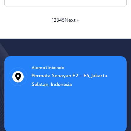
1
2
3
4
5
Next »
Alamat Inixindo
Permata Senayan E2 – E5, Jakarta
Selatan, Indonesia