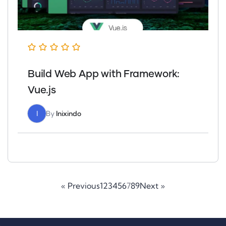
Build Web App with Framework:
Vue.js
I
By
Inixindo
« Previous
1
2
3
4
5
6
7
8
9
Next »