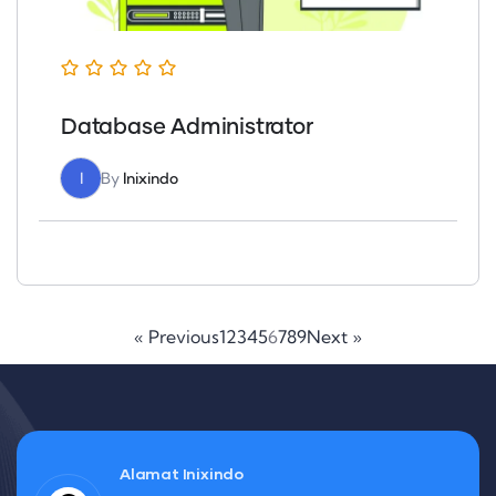
Database Administrator
I
By
Inixindo
« Previous
1
2
3
4
5
6
7
8
9
Next »
Alamat Inixindo