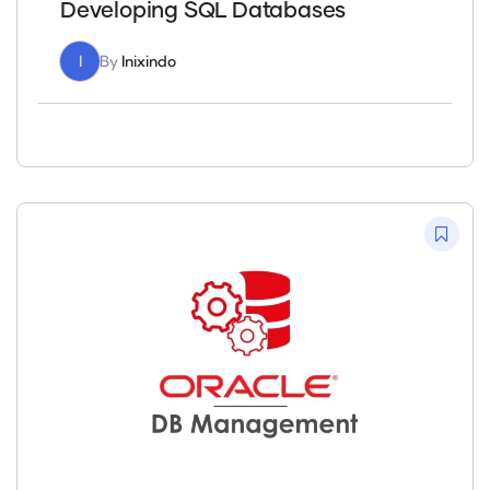
Developing SQL Databases
I
By
Inixindo